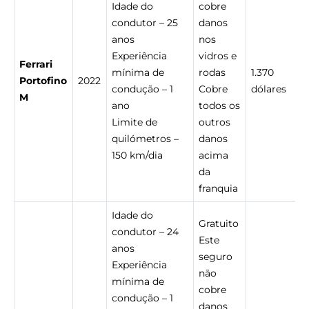
Idade do
cobre
condutor – 25
danos
anos
nos
Experiência
vidros e
Ferrari
mínima de
rodas
1.370
Portofino
2022
condução – 1
Cobre
dólares
M
ano
todos os
Limite de
outros
quilómetros –
danos
150 km/dia
acima
da
franquia
Idade do
Gratuito
condutor – 24
Este
anos
seguro
Experiência
não
mínima de
cobre
condução – 1
danos