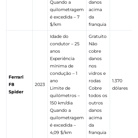
Quando a
danos
quilometragem
acima
é excedida – 7
da
$/km
franquia
Idade do
Gratuito
condutor – 25
Não
anos
cobre
Experiência
danos
mínima de
nos
condução – 1
vidros e
Ferrari
ano
rodas
1.370
F8
2023
Limite de
Cobre
dólares
Spider
quilómetros –
todos os
150 km/dia
outros
Quando a
danos
quilometragem
acima
é excedida –
da
4,09 $/km
franquia