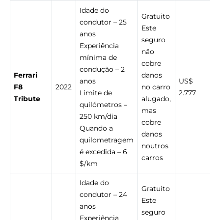
Idade do
Gratuito
condutor – 25
Este
anos
seguro
Experiência
não
mínima de
cobre
condução – 2
Ferrari
danos
anos
US$
F8
2022
no carro
Limite de
2.777
Tribute
alugado,
quilómetros –
mas
250 km/dia
cobre
Quando a
danos
quilometragem
noutros
é excedida – 6
carros
$/km
Idade do
Gratuito
condutor – 24
Este
anos
seguro
Experiência