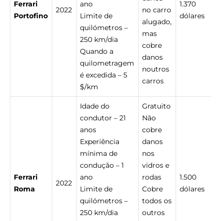
Ferrari
ano
1.370
2022
no carro
Portofino
Limite de
dólares
alugado,
quilómetros –
mas
250 km/dia
cobre
Quando a
danos
quilometragem
noutros
é excedida – 5
carros
$/km
Idade do
Gratuito
condutor – 21
Não
anos
cobre
Experiência
danos
mínima de
nos
condução – 1
vidros e
Ferrari
ano
rodas
1.500
2022
Roma
Limite de
Cobre
dólares
quilómetros –
todos os
250 km/dia
outros