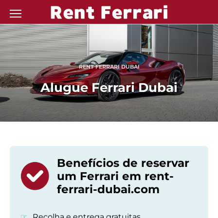
Skip
to
content
RENT FERRARI DUBAI
Alugue Ferrari Dubai
Benefícios de reservar
um Ferrari em rent-
ferrari-dubai.com
Recolha e entrega gratuitas