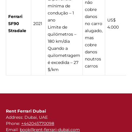
não
mínima de
cobre
condução – 1
Ferrari
danos
ano
US$
SF90
2021
no carro
Limite de
4.000
Stradale
alugado,
quilómetros –
mas
180 km/dia
cobre
Quando a
danos
quilometragem
noutros
é excedida – 27
carros
$/km
Rent Ferrari Dubai
Address: Dubai, UAE
Phone:
+442045770098
Email:
book@rent-ferrari-dubai.com